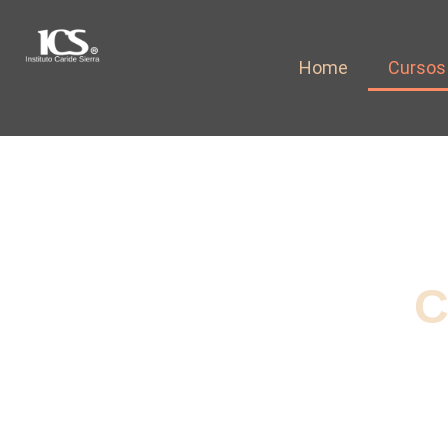
Ir
al
Home
Cursos
contenido
C