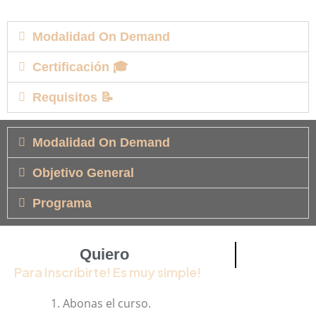
Modalidad On Demand
Certificación 🎓
Requisitos 📝
Modalidad On Demand
Objetivo General
Programa
Quiero
INSCRIBIRME
Para Inscribirte! Es muy simple!
Abonas el curso.