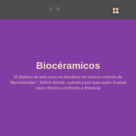
Ir
Menu
F
I
🇦🇷 Argentina
🇨🇴 Colombia
Plantel Docente
Nuestra Sede
🎓 Diplomad
al
a
n
c
s
contenido
e
t
b
a
o
g
o
r
k
a
m
Biocéramicos
El objetivo de este curso es actualizar los nuevos criterios de
"Biomateriales ". Definir dónde , cuándo y por qué usarlo. Evaluar
casos clínicos y controles a distancia.