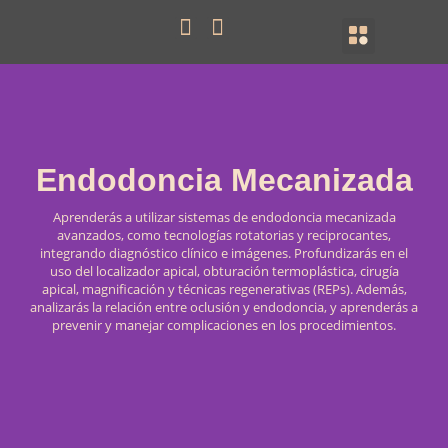
Ir
F
I
Menu
🇦🇷 Argentina
🇨🇴 Colombia
Plantel Docente
Nuestra Sede
🎓 Diplomados
al
a
n
contenido
c
s
e
t
b
a
o
g
o
r
Endodoncia Mecanizada
k
a
m
Aprenderás a utilizar sistemas de endodoncia mecanizada
avanzados, como tecnologías rotatorias y reciprocantes,
integrando diagnóstico clínico e imágenes. Profundizarás en el
uso del localizador apical, obturación termoplástica, cirugía
apical, magnificación y técnicas regenerativas (REPs). Además,
analizarás la relación entre oclusión y endodoncia, y aprenderás a
prevenir y manejar complicaciones en los procedimientos.