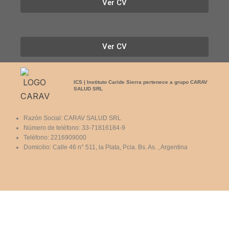
Ver CV
Ver CV
ICS | Instituto Caride Sierra pertenece a grupo CARAV
SALUD SRL
Razón Social: CARAV SALUD SRL
Número de teléfono: 33-71816184-9
Teléfono: 2216909000
Domicilio: Calle 46 n° 511, la Plata, Pcia. Bs. As. , Argentina