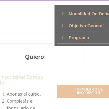
Modalidad On Dem
Objetivo General
Programa
Quiero
INSCRIBIRME
 Inscribirte! Es muy
le!
FORMULARIO DE
INSCRIPCIÓN
Abonas el curso.
Completás el
formulario de