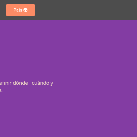
Pais 🌍
Definir dónde , cuándo y
a.