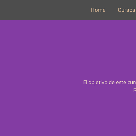
Ir
Home
Cursos
al
contenido
El objetivo de este cur
p