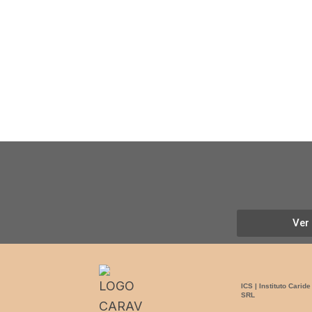
Ver
ICS | Instituto Cari
SRL