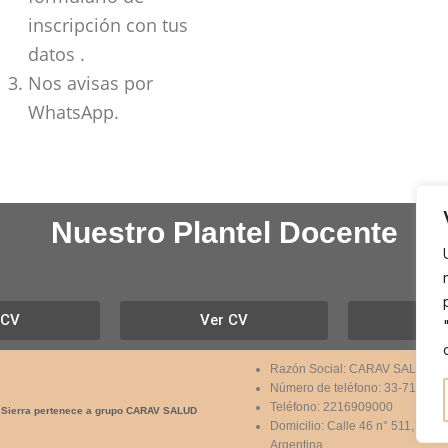
inscripción con tus
datos .
Nos avisas por
WhatsApp.
Nuestro Plantel Docente
 CV
Ver CV
Ve
Razón Social: CARAV SALUD S
Número de teléfono: 33-718161
Teléfono: 2216909000
de Sierra pertenece a grupo CARAV SALUD
Domicilio: Calle 46 n° 511, la Plat
Argentina