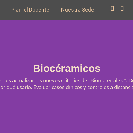
F
I
Plantel Docente
Nuestra Sede
a
n
c
s
e
t
b
a
o
g
o
r
k
a
m
Biocéramicos
so es actualizar los nuevos criterios de "Biomateriales ". 
or qué usarlo. Evaluar casos clínicos y controles a distanci